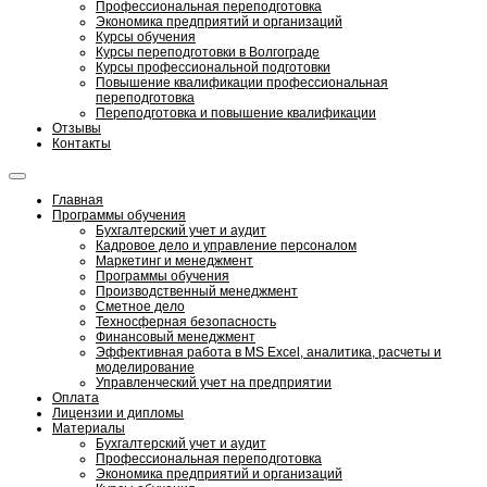
Профессиональная переподготовка
Экономика предприятий и организаций
Курсы обучения
Курсы переподготовки в Волгограде
Курсы профессиональной подготовки
Повышение квалификации профессиональная
переподготовка
Переподготовка и повышение квалификации
Отзывы
Контакты
Главная
Программы обучения
Бухгалтерский учет и аудит
Кадровое дело и управление персоналом
Маркетинг и менеджмент
Программы обучения
Производственный менеджмент
Сметное дело
Техносферная безопасность
Финансовый менеджмент
Эффективная работа в MS Excel, аналитика, расчеты и
моделирование
Управленческий учет на предприятии
Оплата
Лицензии и дипломы
Материалы
Бухгалтерский учет и аудит
Профессиональная переподготовка
Экономика предприятий и организаций