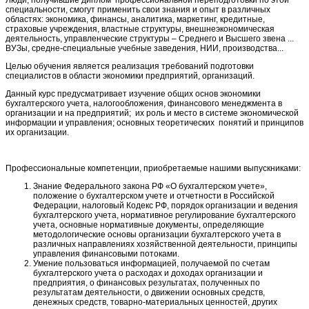
специальности, смогут применить свои знания и опыт в различных
областях: экономика, финансы, аналитика, маркетинг, кредитные,
страховые учреждения, властные структуры, внешнеэкономическая
деятельность, управленческие структуры – Среднего и Высшего звена ...
ВУЗы, средне-специальные учебные заведения, НИИ, производства...
Целью обучения является реализация требований подготовки
специалистов в области экономики предприятий, организаций.
Данный курс предусматривает изучение общих основ экономики
бухгалтерского учета, налогообложения, финансового менеджмента в
организации и на предприятий; их роль и место в системе экономической
информации и управления; основных теоретических понятий и принципов
их организации.
Профессиональные компетенции, приобретаемые нашими выпускниками:
Знание Федерального закона РФ «О бухгалтерском учете»,
положение о бухгалтерском учете и отчетности в Российской
Федерации, налоговый Кодекс РФ, порядок организации и ведения
бухгалтерского учета, нормативное регулирование бухгалтерского
учета, основные нормативные документы, определяющие
методологические основы организации бухгалтерского учета в
различных направлениях хозяйственной деятельности, принципы
управления финансовыми потоками.
Умение пользоваться информацией, получаемой по счетам
бухгалтерского учета о расходах и доходах организации и
предприятия, о финансовых результатах, полученных по
результатам деятельности, о движении основных средств,
денежных средств, товарно-материальных ценностей, других