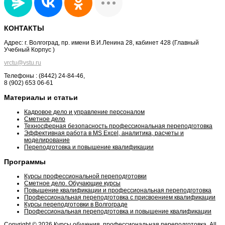
КОНТАКТЫ
Адрес: г. Волгоград, пр. имени В.И.Ленина 28, кабинет 428 (Главный
Учебный Корпус )
vrctu@vstu.ru
Телефоны : (8442) 24-84-46,
8 (902) 653 06-61
Материалы и статьи
Кадровое дело и управление персоналом
Сметное дело
Техносферная безопасность профессиональная переподготовка
Эффективная работа в MS Excel, аналитика, расчеты и
моделирование
Переподготовка и повышение квалификации
Программы
Курсы профессиональной переподготовки
Сметное дело. Обучающие курсы
Повышение квалификации и профессиональная переподготовка
Профессиональная переподготовка с присвоением квалификации
Курсы переподготовки в Волгограде
Профессиональная переподготовка и повышение квалификации
Copyright © 2026 Курсы обучения, профессиональная переподготовка. All