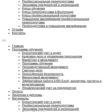
Профессиональная переподготовка
Экономика предприятий и организаций
Курсы обучения
Курсы переподготовки в Волгограде
Курсы профессиональной подготовки
Повышение квалификации профессиональная
переподготовка
Переподготовка и повышение квалификации
Отзывы
Контакты
Главная
Программы обучения
Бухгалтерский учет и аудит
Кадровое дело и управление персоналом
Маркетинг и менеджмент
Программы обучения
Производственный менеджмент
Сметное дело
Техносферная безопасность
Финансовый менеджмент
Эффективная работа в MS Excel, аналитика, расчеты и
моделирование
Управленческий учет на предприятии
Оплата
Лицензии и дипломы
Материалы
Бухгалтерский учет и аудит
Профессиональная переподготовка
Экономика предприятий и организаций